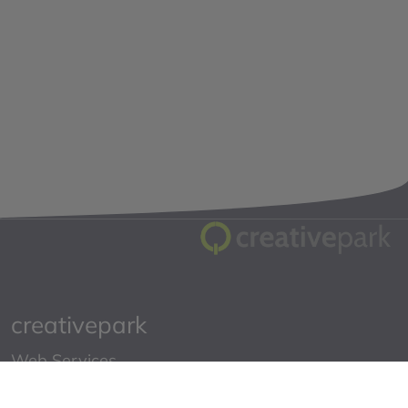
creativepark
Web Services
Starklofstraße 4a