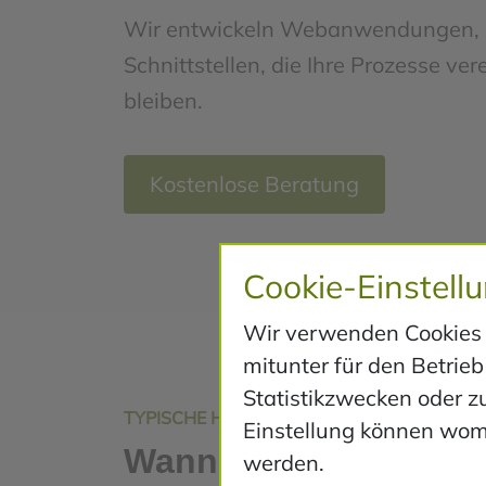
Wir entwickeln Webanwendungen, Po
Schnittstellen, die Ihre Prozesse ve
bleiben.
Kostenlose Beratung
Cookie-Einstell
Wir verwenden Cookies u
mitunter für den Betri
Statistikzwecken oder z
TYPISCHE HERAUSFORDERUNGEN
Einstellung können womö
Wann individuelle
werden.