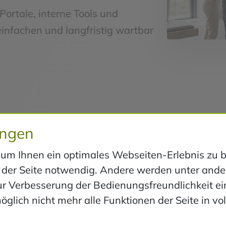
rtale, interne Tools und
reinfachen und langfristig wartbar
ungen
m Ihnen ein optimales Webseiten-Erlebnis zu bi
eb der Seite notwendig. Andere werden unter an
ur Verbesserung der Bedienungsfreundlichkeit ei
glich nicht mehr alle Funktionen der Seite in v
Standardsoftware deckt wic
ausreichend ab.