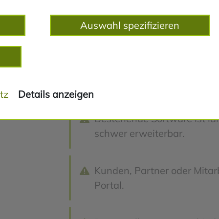
Auswahl spezifizieren
Mitarbeiter pflegen diesel
en
Excel-Dateien, E-Mails und
Prozessbestandteilen.
tz
Details anzeigen
Bestehende Software ist la
schwer erweiterbar.
Kunden, Partner oder Mitar
Portal.