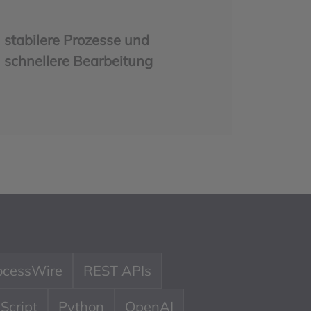
stabilere Prozesse und
schnellere Bearbeitung
ocessWire
REST APIs
Script
Python
OpenAI