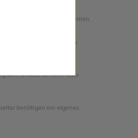
ben Daten in mehreren Systemen.
 manuelle Listen werden zu
ngsam, unübersichtlich oder
beiter benötigen ein eigenes