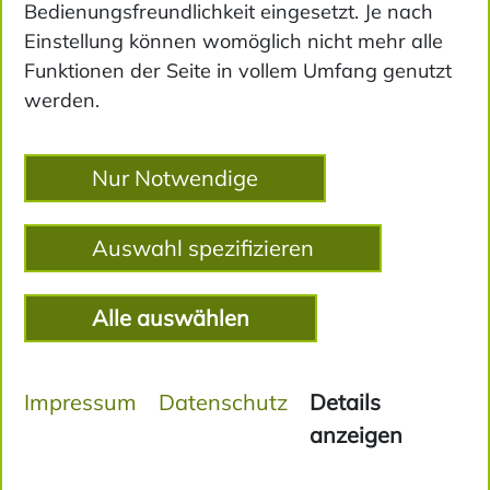
Bedienungsfreundlichkeit eingesetzt. Je nach
Einstellung können womöglich nicht mehr alle
Funktionen der Seite in vollem Umfang genutzt
werden.
Nur Notwendige
Auswahl spezifizieren
Alle auswählen
App Entwicklung
Bei der Entwicklung unserer Apps setzen wir auf
Impressum
Datenschutz
Details
das Erstellen hybrider Anwendungen. Diese
anzeigen
Herangehensweise ermöglichen es, eine App zu
erstellen, die auf allen Endgeräten reibungslos