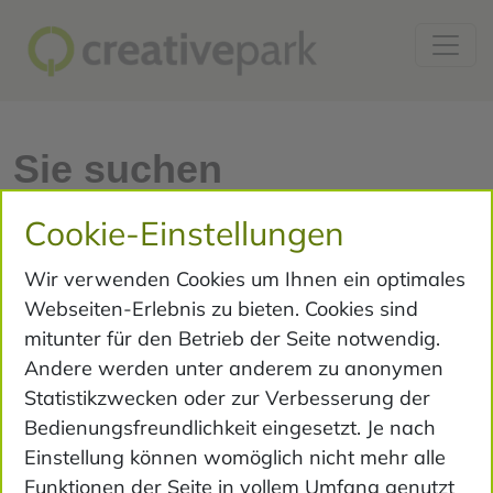
Sie suchen
Unterstützung für Ihr
Cookie-Einstellungen
digitales Projekt?
Wir verwenden Cookies um Ihnen ein optimales
Webseiten-Erlebnis zu bieten. Cookies sind
Kontaktieren Sie uns gerne über unser
mitunter für den Betrieb der Seite notwendig.
Kontaktformular, oder per Telefon unter
+49 441
Andere werden unter anderem zu anonymen
885 30 48
Statistikzwecken oder zur Verbesserung der
Bedienungsfreundlichkeit eingesetzt. Je nach
Name
Einstellung können womöglich nicht mehr alle
Funktionen der Seite in vollem Umfang genutzt