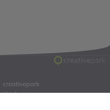
creativepark
Web Services
Starklofstraße 4a