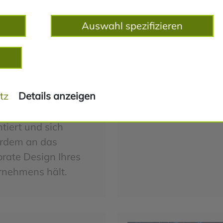
rstellung oder die
staltung Ihrer
Auswahl spezifizieren
rnehmens-Webseite
. Gemeinsam mit
 erarbeiten wir ein
ept, dass den
tz
Details anzeigen
hern Ihrer Seite eine
ierte Nutzbarkeit
tiert und sich
rdem an das
rate Design Ihres
rnehmens hält.