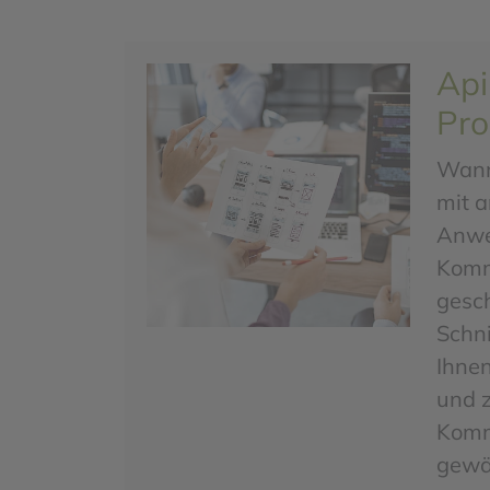
Api
Pr
Wann
mit 
Anw
Kommo
gesch
Schni
Ihnen
und 
Komm
gewäh