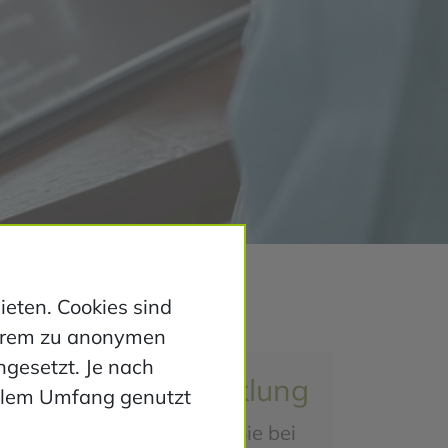
eten. Cookies sind
derem zu anonymen
ngesetzt. Je nach
App Entwicklung
ollem Umfang genutzt
Wir unterstützen Sie bei