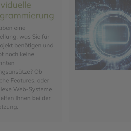
ividuelle
ogrammierung
aben eine
ellung, was Sie für
rojekt benötigen und
bt noch keine
nnten
ngsansätze? Ob
che Features, oder
lexe Web-Systeme.
elfen Ihnen bei der
tzung.