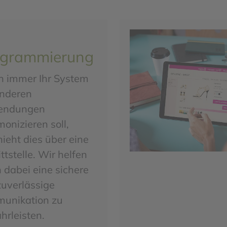
ogrammierung
 immer Ihr System
anderen
endungen
nizieren soll,
ieht dies über eine
ttstelle. Wir helfen
 dabei eine sichere
zuverlässige
unikation zu
rleisten.