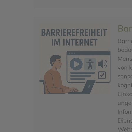
Bar
Barri
bedeu
Mens
von k
sens
kogni
Eins
unge
Info
Diens
Webs