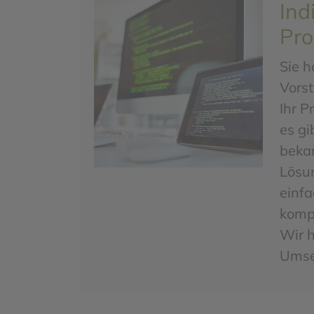
Ind
Pr
Sie h
Vorst
Ihr P
es gi
beka
Lösu
einfa
komp
Wir h
Umse