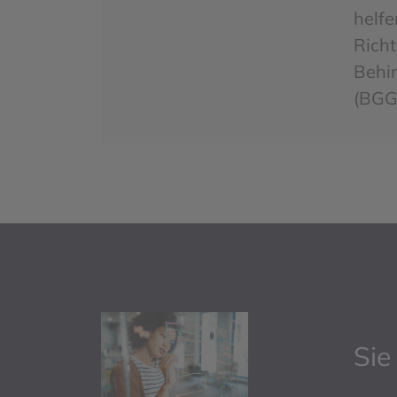
helfe
Richt
Behi
(BGG
Sie