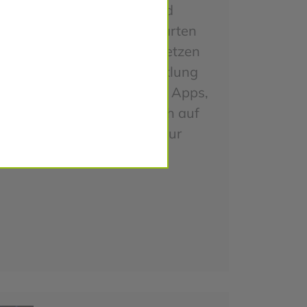
der Konzeption und
Entwicklung aller arten
von Apps. Dabei setzen
wir bei der Entwicklung
primär auf hybride Apps,
damit diese einfach auf
allen Endgeräten zur
Verfügung stehen.