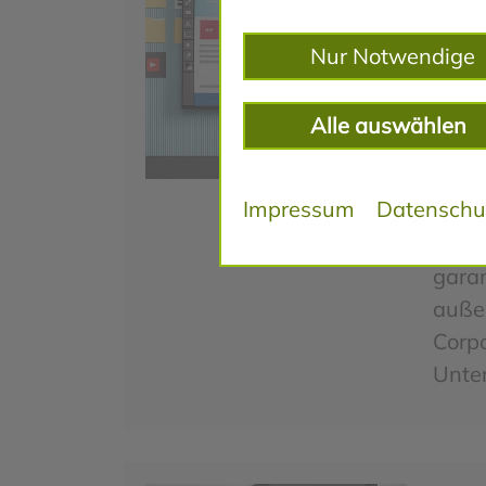
Erste
Neuge
Nur Notwendige
Unte
geht
Alle auswählen
Ihnen
Konz
Impressum
Datenschu
Besuc
optim
garan
auße
Corpo
Unte