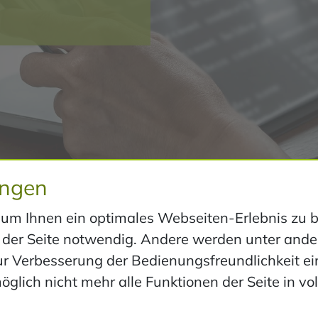
ungen
m Ihnen ein optimales Webseiten-Erlebnis zu bi
eb der Seite notwendig. Andere werden unter an
ur Verbesserung der Bedienungsfreundlichkeit ei
bdesign
glich nicht mehr alle Funktionen der Seite in v
s um die