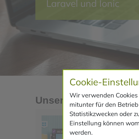
Laravel und Ionic
Cookie-Einstell
Wir verwenden Cookies u
Unsere Leistungen
mitunter für den Betri
Statistikzwecken oder z
We
Einstellung können womö
werden.
Ob e